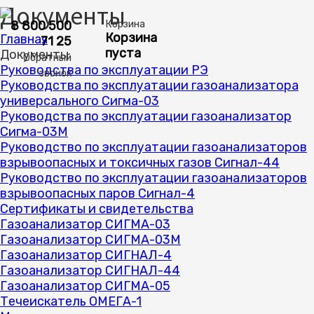
Документы
8 800 500
Корзина
Корзина
Главная
71 25
пуста
Документы
Обратный
Руководства по эксплуатации РЭ
звонок
Руководства по эксплуатации газоанализатора
универсального Сигма-03
Руководства по эксплуатации газоанализатор
Сигма-03М
Руководство по эксплуатации газоанализаторов
взрывоопасных и токсичных газов Сигнал-44
Руководство по эксплуатации газоанализаторов
взрывоопасных паров Сигнал-4
Сертификаты и свидетельства
Газоанализатор СИГМА-03
Газоанализатор СИГМА-03М
Газоанализатор СИГНАЛ-4
Газоанализатор СИГНАЛ-44
Газоанализатор СИГМА-05
Течеискатель ОМЕГА-1