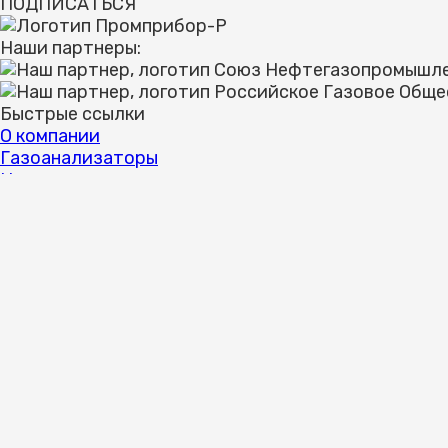
ПОДПИСАТЬСЯ
Наши партнеры:
Быстрые ссылки
О компании
Газоанализаторы
Цены
Видеообзоры
Документы
Поверка СИ
Контакты
Газоанализаторы
Портативные газоанализаторы
Стационарные газоанализаторы
Комплектующие для газоанализаторов
КОНТАКТНАЯ ИНФОРМАЦИЯ
8 (800) 500-71-25
8 (495) 663-16-25